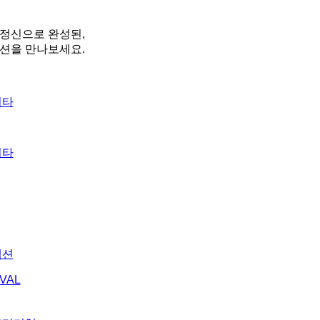
정신으로 완성된,
션을 만나보세요.
기타
기타
렉션
VAL