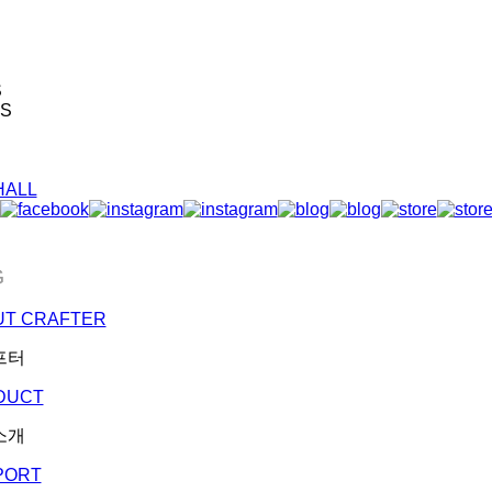
S
S
HALL
R
G
UT CRAFTER
프터
DUCT
소개
PORT