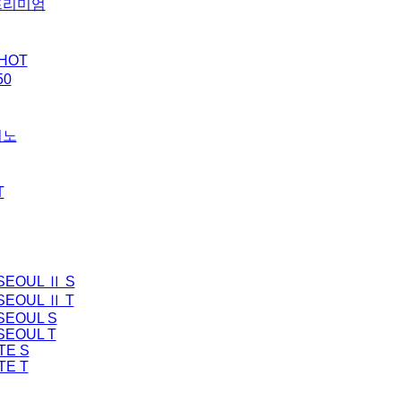
프리미엄
HOT
50
이노
T
SEOUL Ⅱ S
SEOUL Ⅱ T
SEOUL S
SEOUL T
TE S
TE T