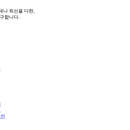
나 최선을 다한,
구합니다.
말
리
드
자인