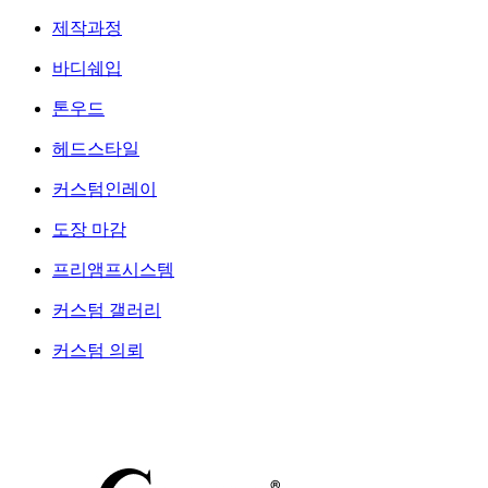
제작과정
바디쉐입
톤우드
헤드스타일
커스텀인레이
도장 마감
프리앰프시스템
커스텀 갤러리
커스텀 의뢰