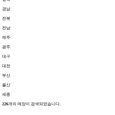
경남
전북
전남
제주
광주
대구
대전
부산
울산
세종
226
개의 매장이 검색되었습니다.