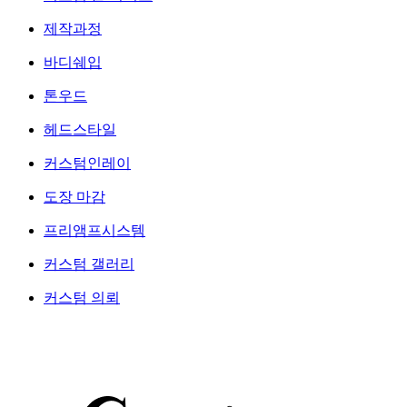
제작과정
바디쉐입
톤우드
헤드스타일
커스텀인레이
도장 마감
프리앰프시스템
커스텀 갤러리
커스텀 의뢰