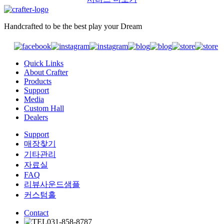
Handcrafted to be the best play your Dream
Quick Links
About Crafter
Products
Support
Media
Custom Hall
Dealers
Support
매장찾기
기타관리
자료실
FAQ
리뷰사운드샘플
커스텀홀
Contact
031-858-8787