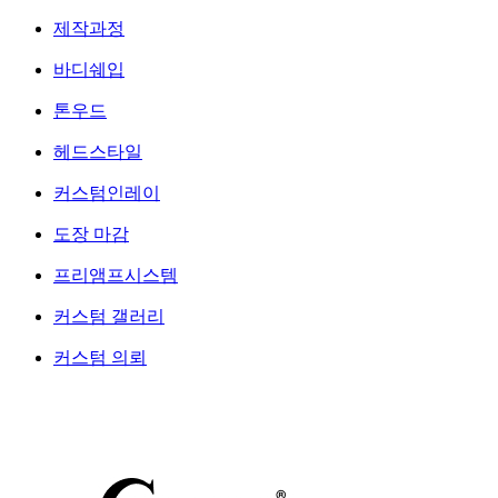
제작과정
바디쉐입
톤우드
헤드스타일
커스텀인레이
도장 마감
프리앰프시스템
커스텀 갤러리
커스텀 의뢰