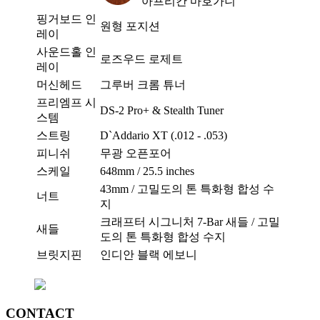
아프리칸 마호가니
핑거보드 인
원형 포지션
레이
사운드홀 인
로즈우드 로제트
레이
머신헤드
그루버 크롬 튜너
프리엠프 시
DS-2 Pro+ & Stealth Tuner
스템
스트링
D`Addario XT (.012 - .053)
피니쉬
무광 오픈포어
스케일
648mm / 25.5 inches
43mm / 고밀도의 톤 특화형 합성 수
너트
지
크래프터 시그니처 7-Bar 새들 / 고밀
새들
도의 톤 특화형 합성 수지
브릿지핀
인디안 블랙 에보니
CONTACT