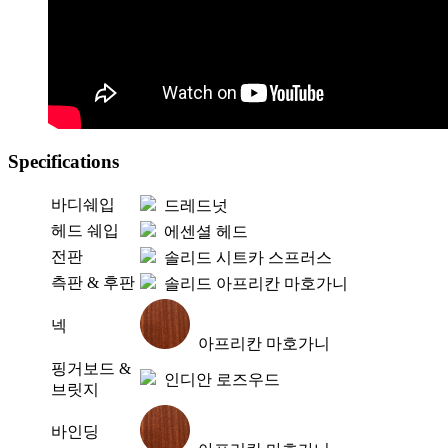
Specifications
바디쉐입
드레드넛
헤드 쉐입
에센셜 헤드
전판
솔리드 시트카 스프러스
측판 & 후판
솔리드 아프리칸 마호가니
넥
아프리칸 마호가니
핑거보드 &
인디안 로즈우드
브릿지
바인딩