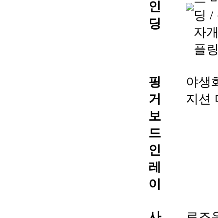
인
딩 /
딩
자개
플
핑
야생
거
지션
보
드
인
레
이
사
로즈