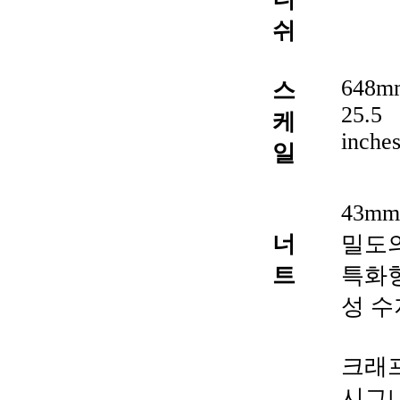
쉬
648m
스
25.5
케
inche
일
43mm
너
밀도
트
특화
성 수
크래
시그