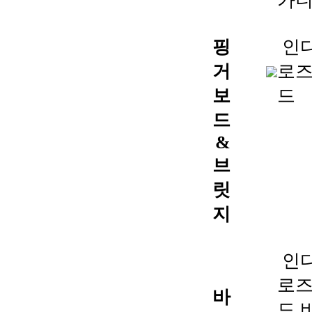
가
핑
인
거
로
보
드
드
&
브
릿
지
인
로
바
드 