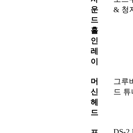
운
& 청
드
홀
인
레
이
머
그루
신
드 튜
헤
드
DS-2 
프