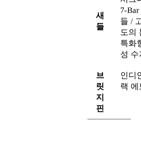
7-Ba
새
들 / 
들
도의 
특화
성 수
브
인디
릿
랙 
지
핀