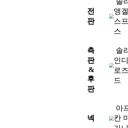
솔
전
앵
판
스
스
측
솔
판
인
&
로
후
드
판
아
넥
칸 