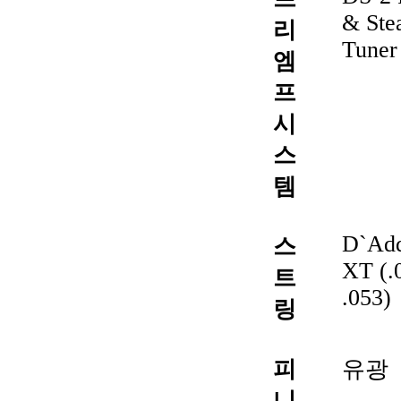
& Stea
리
Tuner
엠
프
시
스
템
D`Add
스
XT (.
트
.053)
링
피
유광
니