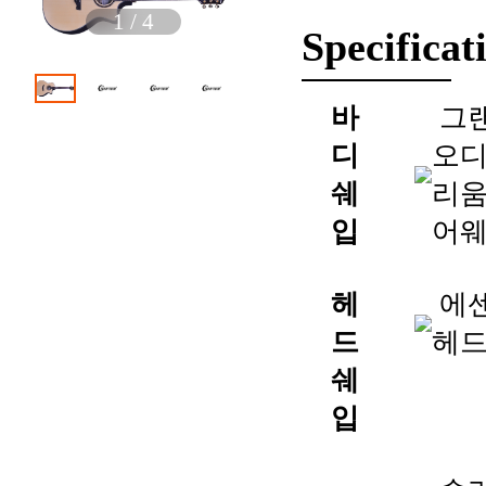
1
/
4
Specificat
바
그
디
오
쉐
리움
입
어
헤
에
드
헤
쉐
입