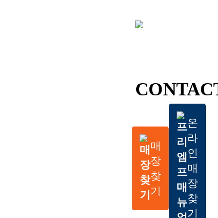
CONTAC
온
라
매
인
장
매
찾
장
기
찾
기