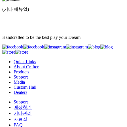
(기타 매뉴얼)
Handcrafted to be the best play your Dream
Quick Links
About Crafter
Products
Support
Media
Custom Hall
Dealers
Support
매장찾기
기타관리
자료실
FAQ