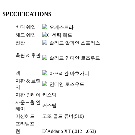
SPECIFICATIONS
바디 쉐입
오케스트라
헤드 쉐입
에센틱 헤드
전판
솔리드 알파인 스프러스
측판 & 후판
솔리드 인디안 로즈우드
넥
아프리칸 마호가니
지판 & 브릿
인디안 로즈우드
지
지판 인레이
커스텀
사운드홀 인
커스텀
레이
머신헤드
고또 골드 튜너(510)
프리엠프
현
D`Addario XT (.012 - .053)