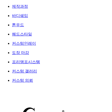
제작과정
바디쉐입
톤우드
헤드스타일
커스텀인레이
도장 마감
프리앰프시스템
커스텀 갤러리
커스텀 의뢰