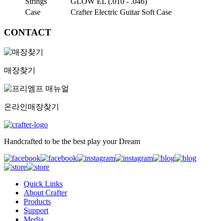
Strings
GLOW EL (.010 - .046)
Case
Crafter Electric Guitar Soft Case
CONTACT
매장찾기
온라인
매장찾기
Handcrafted to be the best play your Dream
Quick Links
About Crafter
Products
Support
Media