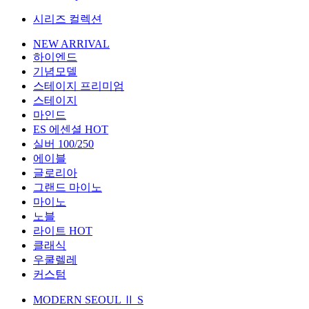
시리즈 컬렉션
NEW ARRIVAL
하이엔드
기념모델
스테이지 프리미엄
스테이지
마인드
ES 에센셜
HOT
실버 100/250
에이블
글로리아
그랜드 마이노
마이노
노블
라이트
HOT
클래식
우쿨렐레
커스텀
MODERN SEOUL Ⅱ S