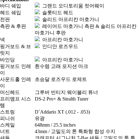
바디 쉐입
그랜드 오디토리움 컷어웨이
헤드 쉐입
슬롯티드 헤드
전판
솔리드 아프리칸 마호가니
측판 & 후판
레이어드 마호가니 측판 & 솔리드 아프리칸
마호가니 후판
넥
아프리칸 마호가니
핑거보드 & 브
인디안 로즈우드
릿지
바인딩
아프리칸 마호가니
핑거보드 인레
흰수렴 고래 포지션 마크
이
사운드홀 인레
초승달 로즈우드 로제트
이
머신헤드
그루버 빈티지 웨이블리 튜너
프리엠프 시스
DS-2 Pro+ & Stealth Tuner
템
스트링
D`Addario XT (.012 - .053)
피니쉬
유광
스케일
648mm / 25.5 inches
너트
43mm / 고밀도의 톤 특화형 합성 수지
새들
크래프터 시그니처 7-Bar 새들 / 고밀도의 톤 특